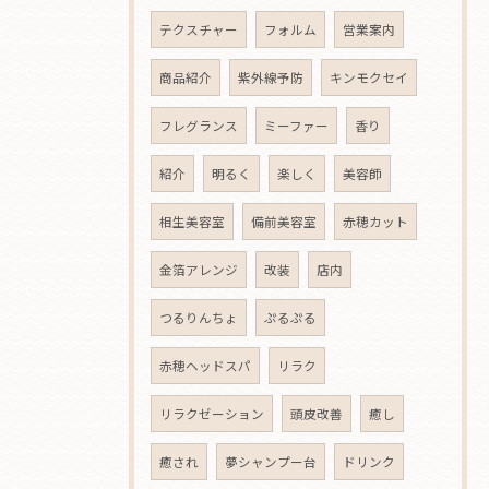
テクスチャー
フォルム
営業案内
商品紹介
紫外線予防
キンモクセイ
フレグランス
ミーファー
香り
紹介
明るく
楽しく
美容師
相生美容室
備前美容室
赤穂カット
金箔アレンジ
改装
店内
つるりんちょ
ぷるぷる
赤穂ヘッドスパ
リラク
リラクゼーション
頭皮改善
癒し
癒され
夢シャンプー台
ドリンク