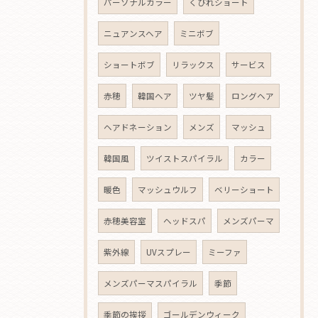
パーソナルカラー
くびれショート
ニュアンスヘア
ミニボブ
ショートボブ
リラックス
サービス
赤穂
韓国ヘア
ツヤ髪
ロングヘア
ヘアドネーション
メンズ
マッシュ
韓国風
ツイストスパイラル
カラー
暖色
マッシュウルフ
ベリーショート
赤穂美容室
ヘッドスパ
メンズパーマ
紫外線
UVスプレー
ミーファ
メンズパーマスパイラル
季節
季節の挨拶
ゴールデンウィーク