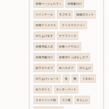
赤穂ベージュカラー
赤穂着付け
ツインテール
モコモコ
結婚式セット
赤穂クリスマス
クリスマスツリー
刈り上げ女子
ケアブリーチ
赤穂市成人式
赤穂ヘアサロン
赤穂市着付け
赤穂切りっぱなしボブ
前下がりボブ
外ハネボブ
刈り上げ
刈り上げショート
雪
艶
うるおい
ありがとう
センターパート
スタイリング剤
ラフ感
今らしい