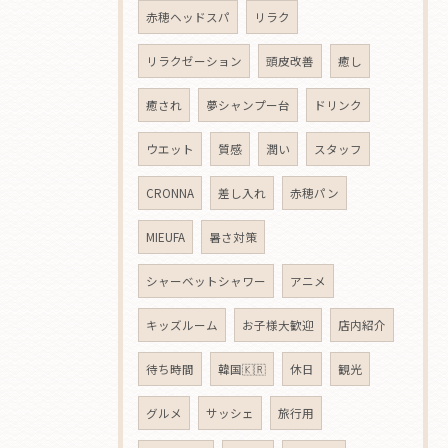
赤穂ヘッドスパ
リラク
リラクゼーション
頭皮改善
癒し
癒され
夢シャンプー台
ドリンク
ウエット
質感
潤い
スタッフ
CRONNA
差し入れ
赤穂パン
MIEUFA
暑さ対策
シャーベットシャワー
アニメ
キッズルーム
お子様大歓迎
店内紹介
待ち時間
韓国🇰🇷
休日
観光
グルメ
サッシェ
旅行用