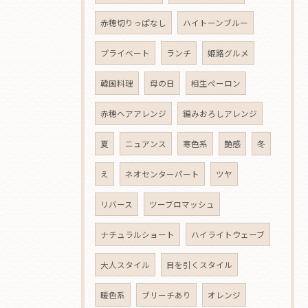
赤穂切りっぱなし
ハイトーンブルー
プライベート
ランチ
姫路グルメ
韓国料理
母の日
相生ペーロン
赤穂ヘアアレンジ
編みおろしアレンジ
夏
ニュアンス
寒色系
艶感
冬
え
ネオセンターパート
ツヤ
リバース
ツーブロマッシュ
ナチュラルショート
ハイライトウェーブ
大人スタイル
目を引くスタイル
暖色系
ブリーチあり
オレンジ