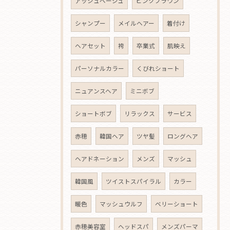
アッシュベージュ
ピンクブラウン
シャンプー
メイルヘアー
着付け
ヘアセット
袴
卒業式
肌映え
パーソナルカラー
くびれショート
ニュアンスヘア
ミニボブ
ショートボブ
リラックス
サービス
赤穂
韓国ヘア
ツヤ髪
ロングヘア
ヘアドネーション
メンズ
マッシュ
韓国風
ツイストスパイラル
カラー
暖色
マッシュウルフ
ベリーショート
赤穂美容室
ヘッドスパ
メンズパーマ