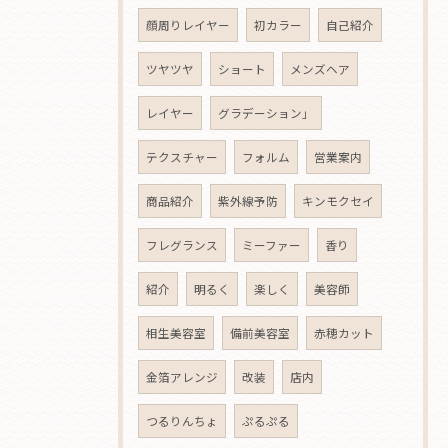
顔周りレイヤー
初カラー
自己紹介
ツヤツヤ
ショート
メンズヘア
レイヤー
グラデーション」
テクスチャー
フォルム
営業案内
商品紹介
紫外線予防
キンモクセイ
フレグランス
ミーファー
香り
紹介
明るく
楽しく
美容師
相生美容室
備前美容室
赤穂カット
金箔アレンジ
改装
店内
つるりんちょ
ぷるぷる