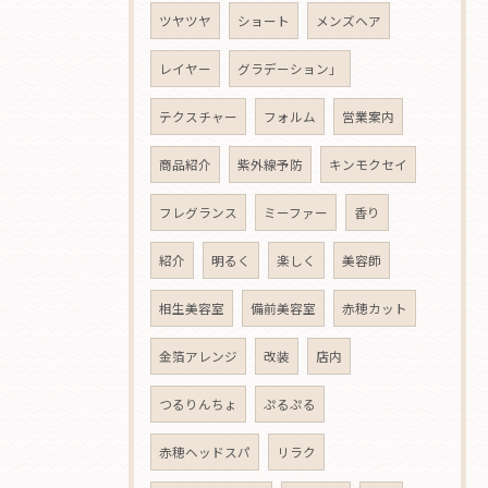
ツヤツヤ
ショート
メンズヘア
レイヤー
グラデーション」
テクスチャー
フォルム
営業案内
商品紹介
紫外線予防
キンモクセイ
フレグランス
ミーファー
香り
紹介
明るく
楽しく
美容師
相生美容室
備前美容室
赤穂カット
金箔アレンジ
改装
店内
つるりんちょ
ぷるぷる
赤穂ヘッドスパ
リラク