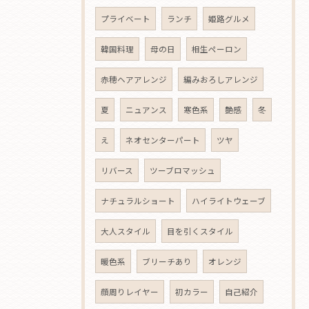
プライベート
ランチ
姫路グルメ
韓国料理
母の日
相生ペーロン
赤穂ヘアアレンジ
編みおろしアレンジ
夏
ニュアンス
寒色系
艶感
冬
え
ネオセンターパート
ツヤ
リバース
ツーブロマッシュ
ナチュラルショート
ハイライトウェーブ
大人スタイル
目を引くスタイル
暖色系
ブリーチあり
オレンジ
顔周りレイヤー
初カラー
自己紹介