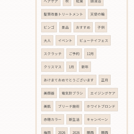
ヘアケア
秋
紅葉
頭浸浴
髪質改善トリートメント
天使の輪
ビンゴ
景品
おすすめ
子供
大人
イベント
ビューテイフェス
スクラッチ
ご予約
12月
クリスマス
1月
新年
あけまておめでとうございます
正月
美顔器
電気針ブラシ
エイジングケア
美肌
ブリーチ施術
ホワイトブロンド
赤穂カラー
新生活
キャンペーン
梅雨
2026
2026
関西
関西