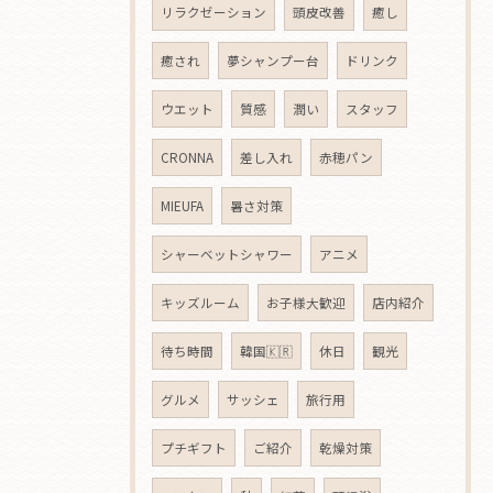
リラクゼーション
頭皮改善
癒し
癒され
夢シャンプー台
ドリンク
ウエット
質感
潤い
スタッフ
CRONNA
差し入れ
赤穂パン
MIEUFA
暑さ対策
シャーベットシャワー
アニメ
キッズルーム
お子様大歓迎
店内紹介
待ち時間
韓国🇰🇷
休日
観光
グルメ
サッシェ
旅行用
プチギフト
ご紹介
乾燥対策