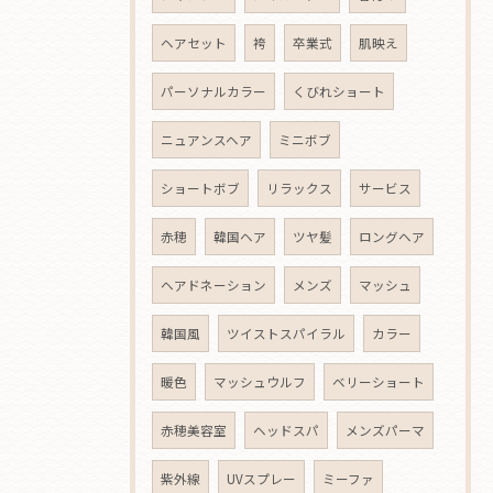
ヘアセット
袴
卒業式
肌映え
パーソナルカラー
くびれショート
ニュアンスヘア
ミニボブ
ショートボブ
リラックス
サービス
赤穂
韓国ヘア
ツヤ髪
ロングヘア
ヘアドネーション
メンズ
マッシュ
韓国風
ツイストスパイラル
カラー
暖色
マッシュウルフ
ベリーショート
赤穂美容室
ヘッドスパ
メンズパーマ
紫外線
UVスプレー
ミーファ