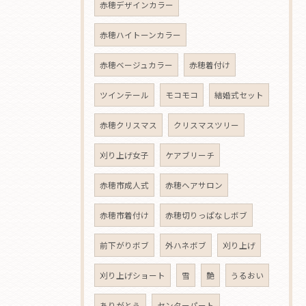
赤穂デザインカラー
赤穂ハイトーンカラー
赤穂ベージュカラー
赤穂着付け
ツインテール
モコモコ
結婚式セット
赤穂クリスマス
クリスマスツリー
刈り上げ女子
ケアブリーチ
赤穂市成人式
赤穂ヘアサロン
赤穂市着付け
赤穂切りっぱなしボブ
前下がりボブ
外ハネボブ
刈り上げ
刈り上げショート
雪
艶
うるおい
ありがとう
センターパート